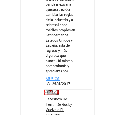
banda mexicana
que se atrevió a
cambiar las reglas
de la industria y a
sobresalir por
méritos propios en
Latinoamérica,
Estados Unidos y
España, está de
regreso y más
vigorosa que
nunca...tú mismo
comprobarás y
apreciarás por...
MUSICA
25/4/2017
Lafoshow De
Terror De Rocky
Vuelve a EL