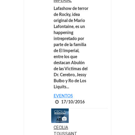
IMPERIAL
Lafashow de terror
de Rocky, idea
original de Mario
Lafontaine, es un
happening
intrepretado por
parte de la familia
de El Imperial,
entre los que
destacan
Abulón
de las Victimas del
Dr. Cerebro,
Jessy
Bulbo
y
Ro
de Los
Liquits...
EVENTOS
17/10/2016
CECILIA
TOUSSAINT