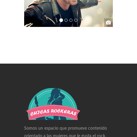
Swiss Replica Watches
Audemars Piguet Watches Replica
Rolex Watches Replica
Richard Mille Watches Replica
Omega Watches Replica
Somos un espacio que promueve contenido
orientado a las mujeres que le gusta el rock,