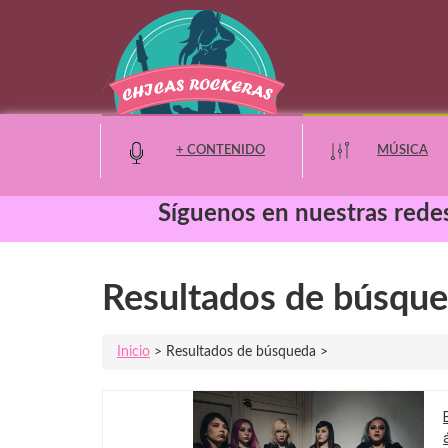
+ CONTENIDO
MÚSICA
Síguenos en nuestras redes
Moda y Belleza
Resultados de búsque
Entretenimiento
Inicio
> Resultados de búsqueda >
Eventos
Noticias
Cine