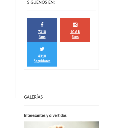
SÍGUENOS EN:
7310
10.6 K
Fans
Fans
4310
Seguidores
e
s
GALERÍAS
Interesantes y divertidas