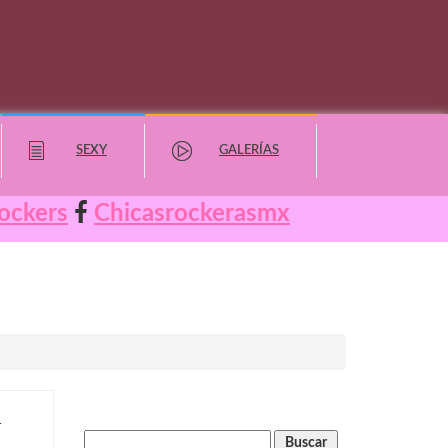
SEXY
GALERÍAS
ockers
Chicasrockerasmx
o