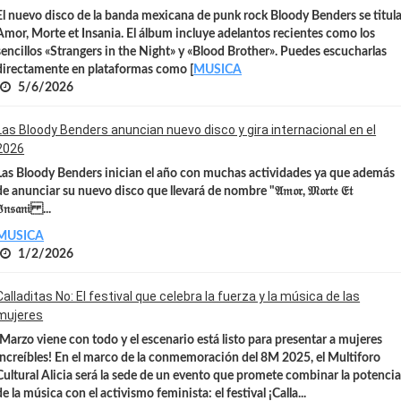
El nuevo disco de la banda mexicana de punk rock Bloody Benders se titul
Amor, Morte et Insania. El álbum incluye adelantos recientes como los
sencillos «Strangers in the Night» y «Blood Brother». Puedes escucharlas
directamente en plataformas como [
MUSICA
5/6/2026
Las Bloody Benders anuncian nuevo disco y gira internacional en el
2026
Las Bloody Benders inician el año con muchas actividades ya que además
de anunciar su nuevo disco que llevará de nombre "𝔄𝔪𝔬𝔯, 𝔐𝔬𝔯𝔱𝔢 𝔈𝔱
𝔫𝔰𝔞𝔫𝔦 ...
MUSICA
1/2/2026
Calladitas No: El festival que celebra la fuerza y la música de las
mujeres
¡Marzo viene con todo y el escenario está listo para presentar a mujeres
increíbles! En el marco de la conmemoración del 8M 2025, el Multiforo
Cultural Alicia será la sede de un evento que promete combinar la potenci
de la música con el activismo feminista: el festival
¡Calla...