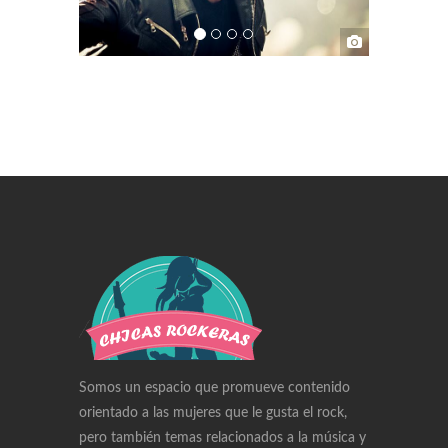
Swiss Replica Watches
Audemars Piguet Watches Replica
Rolex Watches Replica
Richard Mille Watches Replica
Omega Watches Replica
Somos un espacio que promueve contenido
orientado a las mujeres que le gusta el rock,
pero también temas relacionados a la música y