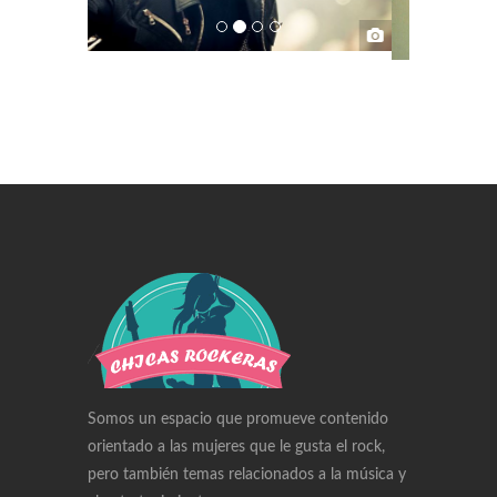
Swiss Replica Watches
Audemars Piguet Watches Replica
Rolex Watches Replica
Richard Mille Watches Replica
Omega Watches Replica
Somos un espacio que promueve contenido
orientado a las mujeres que le gusta el rock,
pero también temas relacionados a la música y