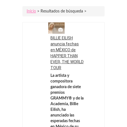
Inicio
> Resultados de búsqueda >
BILLIE EILISH
anuncia fechas
en MÉXICO de
HAPPIER THAN
EVER, THE WORLD
TOUR
La artista y
compositora
ganadora de siete
premios
GRAMMY® y de la
Academia, Billie
Eilish, ha
anunciado las
esperadas fechas
en México de su