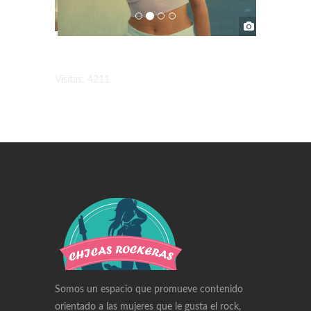
Visitas: 4211
Swiss Replica Watches
Audemars Piguet Watches Replica
Rolex Watches Replica
Richard Mille Watches Replica
Omega Watches Replica
Somos un espacio que promueve contenido