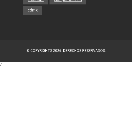
caradura
gira por méxico
cdmx
© COPYRIGHTS 2026. DERECHOS RESERVADOS.
/