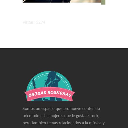
Visitas: 3294
Swiss Replica Watches
Audemars Piguet Watches Replica
Rolex Watches Replica
Richard Mille Watches Replica
Omega Watches Replica
Somos un espacio que promueve contenido
orientado a las mujeres que le gusta el rock,
pero también temas relacionados a la música y