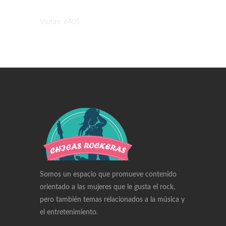
Visitas: 6405
Swiss Replica Watches
Audemars Piguet Watches Replica
Rolex Watches Replica
Richard Mille Watches Replica
Omega Watches Replica
Somos un espacio que promueve contenido
orientado a las mujeres que le gusta el rock,
pero también temas relacionados a la música y
el entretenimiento.