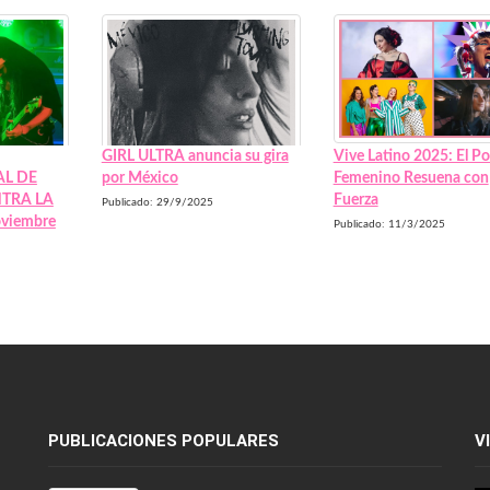
GIRL ULTRA anuncia su gira
Vive Latino 2025: El P
AL DE
por México
Femenino Resuena con
NTRA LA
Fuerza
Publicado: 29/9/2025
oviembre
Publicado: 11/3/2025
PUBLICACIONES POPULARES
V