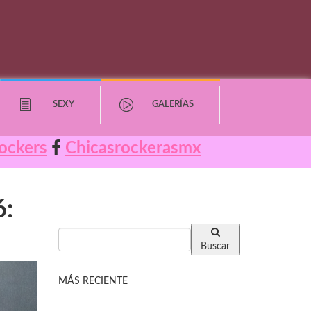
SEXY
GALERÍAS
ockers
Chicasrockerasmx
6:
Buscar
MÁS RECIENTE