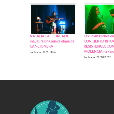
NATALIA LAFOURCADE
Las Fokin Biches en
inaugura una nueva etapa de
CONCIERTO RITU
CANCIONERA
RESISTENCIA CO
VIOLENCIA - 27 n
Publicado: 13/4/2026
Publicado: 28/10/2025
Swiss Replica Watches
Audemars Piguet Watches Replica
Rolex Watches Replica