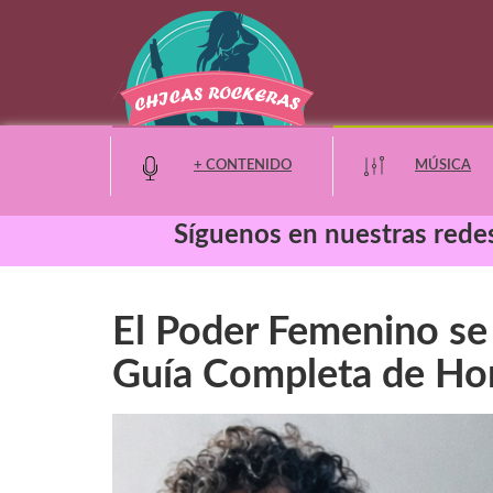
+ CONTENIDO
MÚSICA
Síguenos en nuestras redes
Moda y Belleza
El Poder Femenino se
Entretenimiento
Guía Completa de Hor
Eventos
Noticias
Cine