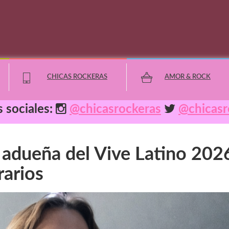
CHICAS ROCKERAS
AMOR & ROCK
 sociales:
@chicasrockeras
@chicasr
Lo Destacado
 adueña del Vive Latino 202
Geek
arios
Deportes
Cultura
Horóscopos