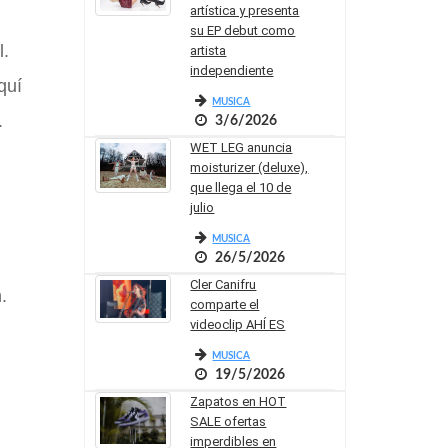
artística y presenta
su EP debut como
l.
artista
independiente
quí
MUSICA
.
3/6/2026
WET LEG anuncia
moisturizer (deluxe),
que llega el 10 de
julio
MUSICA
26/5/2026
Cler Canifru
.
comparte el
videoclip AHÍ ES
MUSICA
19/5/2026
Zapatos en HOT
SALE ofertas
imperdibles en