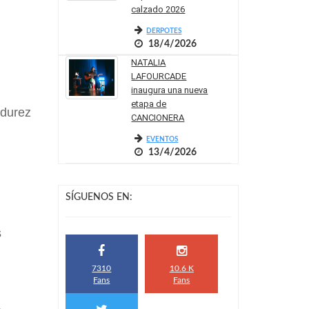
calzado 2026
DERPOTES
18/4/2026
NATALIA
LAFOURCADE
inaugura una nueva
etapa de
adurez
CANCIONERA
EVENTOS
13/4/2026
SÍGUENOS EN:
s
7310
10.6 K
Fans
Fans
.