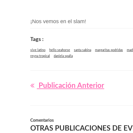
¡Nos vemos en el slam!
Tags :
vive latino
hello seahorse
santa sabina
margaritas podridas
mad
reyna tropical
daniela spalla
Publicación Anterior
Comentarios
OTRAS PUBLICACIONES DE E