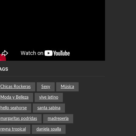
AGS
Chicas Rockeras
Sexy
Música
Moda y Belleza
vive latino
hello seahorse
santa sabina
margaritas podridas
madreperla
reyna tropical
daniela spalla