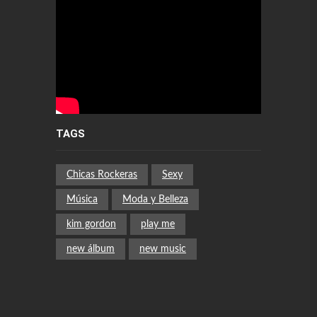
TAGS
Chicas Rockeras
Sexy
Música
Moda y Belleza
kim gordon
play me
new álbum
new music