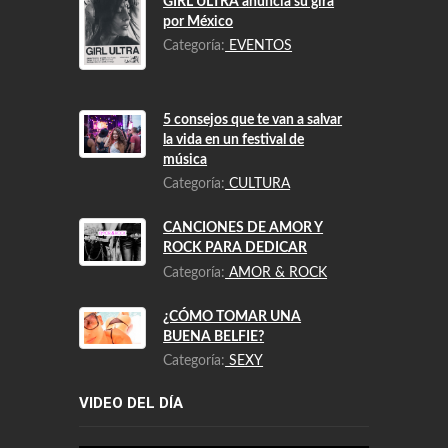
GIRL ULTRA anuncia su gira
por México
Categoría:
EVENTOS
5 consejos que te van a salvar
la vida en un festival de
música
Categoría:
CULTURA
CANCIONES DE AMOR Y
ROCK PARA DEDICAR
Categoría:
AMOR & ROCK
¿CÓMO TOMAR UNA
BUENA BELFIE?
Categoría:
SEXY
VIDEO DEL DÍA