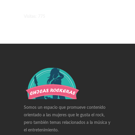
Visitas: 775
Swiss Replica Watches
Audemars Piguet Watches Replica
Rolex Watches Replica
Richard Mille Watches Replica
Omega Watches Replica
Somos un espacio que promueve contenido
orientado a las mujeres que le gusta el rock,
pero también temas relacionados a la música y
el entretenimiento.