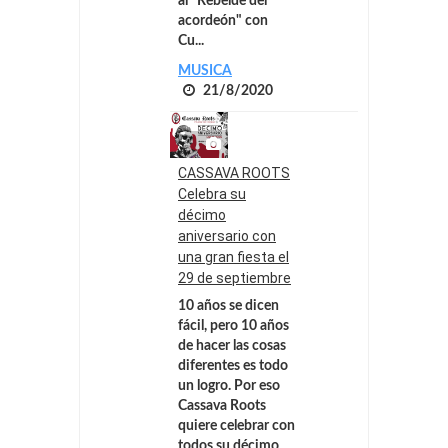
al "Rebelde del
acordeón" con
Cu...
MUSICA
21/8/2020
CASSAVA ROOTS
Celebra su
décimo
aniversario con
una gran fiesta el
29 de septiembre
10 años se dicen
fácil, pero 10 años
de hacer las cosas
diferentes es todo
un logro. Por eso
Cassava Roots
quiere celebrar con
todos su décimo