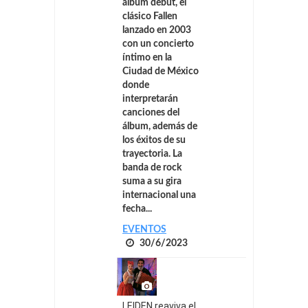
álbum debut, el
clásico Fallen
lanzado en 2003
con un concierto
íntimo en la
Ciudad de México
donde
interpretarán
canciones del
álbum, además de
los éxitos de su
trayectoria. La
banda de rock
suma a su gira
internacional una
fecha...
EVENTOS
30/6/2023
LEIDEN reaviva el