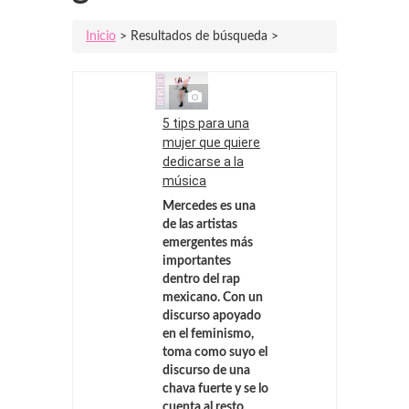
Inicio
> Resultados de búsqueda >
5 tips para una
mujer que quiere
dedicarse a la
música
Mercedes es una
de las artistas
emergentes más
importantes
dentro del rap
mexicano. Con un
discurso apoyado
en el feminismo,
toma como suyo el
discurso de una
chava fuerte y se lo
cuenta al resto.