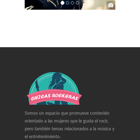
Swiss Replica Watches
Audemars Piguet Watches Replica
Rolex Watches Replica
Richard Mille Watches Replica
Omega Watches Replica
Somos un espacio que promueve contenido
orientado a las mujeres que le gusta el rock,
pero también temas relacionados a la música y
el entretenimiento.