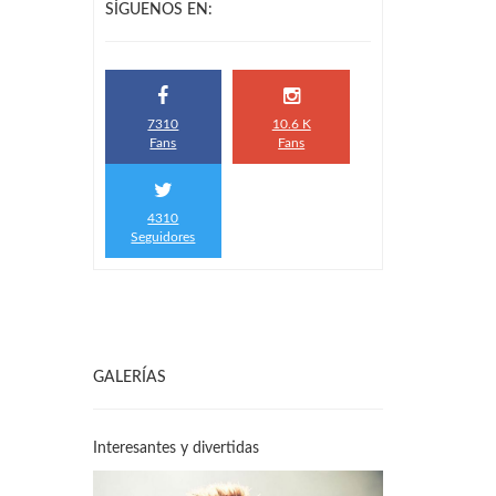
SÍGUENOS EN:
7310
10.6 K
Fans
Fans
4310
Seguidores
GALERÍAS
Interesantes y divertidas