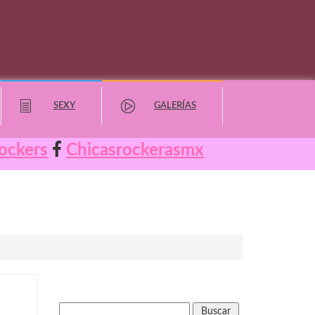
SEXY
GALERÍAS
ockers
Chicasrockerasmx