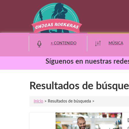
+ CONTENIDO
MÚSICA
Síguenos en nuestras redes
Moda y Belleza
Resultados de búsque
Entretenimiento
Inicio
> Resultados de búsqueda >
Eventos
Noticias
Cine