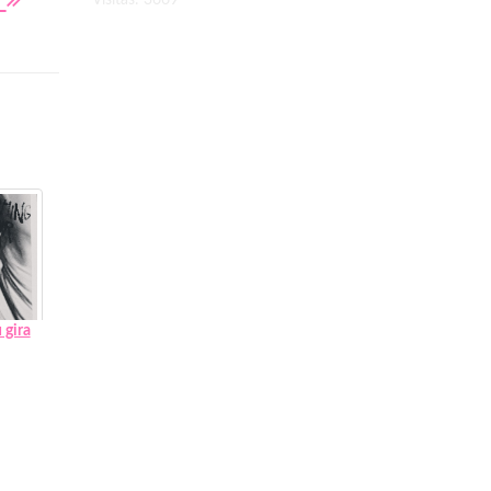
e
Visitas: 3669
 gira