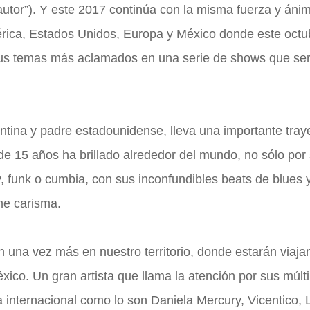
autor”). Y este 2017 continúa con la misma fuerza y áni
mérica, Estados Unidos, Europa y México donde este octu
 sus temas más aclamados en una serie de shows que se
tina y padre estadounidense, lleva una importante traye
 15 años ha brillado alrededor del mundo, no sólo por
, funk o cumbia, con sus inconfundibles beats de blues y
me carisma.
una vez más en nuestro territorio, donde estarán viaja
ico. Un gran artista que llama la atención por sus múlti
la internacional como lo son Daniela Mercury, Vicentico,