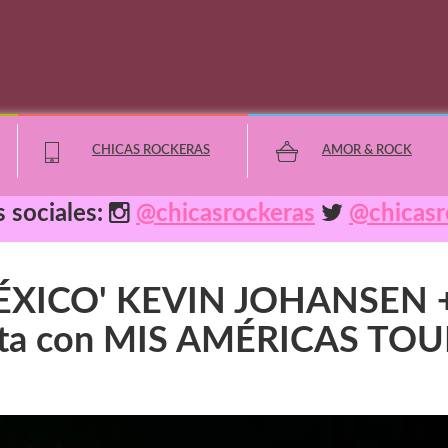
CHICAS ROCKERAS
AMOR & ROCK
 sociales:
@chicasrockeras
@chicasr
Lo Destacado
XICO' KEVIN JOHANSEN 
Geek
nta con MIS AMÉRICAS TOU
Deportes
Cultura
Horóscopos