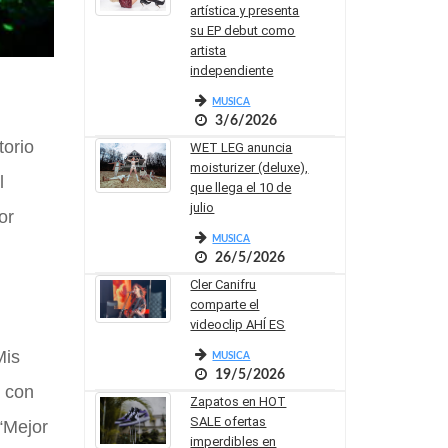
artística y presenta
su EP debut como
artista
independiente
MUSICA
3/6/2026
torio
WET LEG anuncia
moisturizer (deluxe),
l
que llega el 10 de
julio
or
MUSICA
26/5/2026
Cler Canifru
comparte el
videoclip AHÍ ES
Mis
MUSICA
19/5/2026
, con
Zapatos en HOT
SALE ofertas
“Mejor
imperdibles en