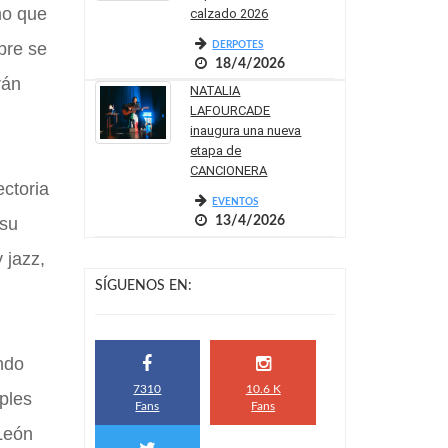
mo que
calzado 2026
bre se
DERPOTES
18/4/2026
rán
NATALIA
LAFOURCADE
inaugura una nueva
etapa de
CANCIONERA
ctoria
EVENTOS
 su
13/4/2026
 jazz,
SÍGUENOS EN:
ndo
7310
10.6 K
ples
Fans
Fans
 León