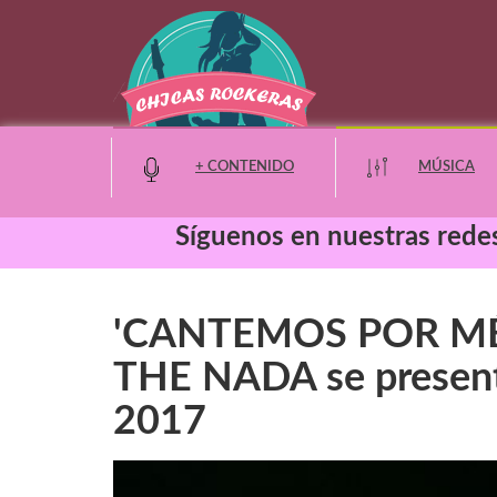
+ CONTENIDO
MÚSICA
Síguenos en nuestras redes
Moda y Belleza
'CANTEMOS POR MÉ
Entretenimiento
THE NADA se prese
Eventos
2017
Noticias
Cine