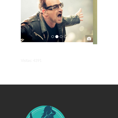
Visitas: 4391
Swiss Replica Watches
Audemars Piguet Watches Replica