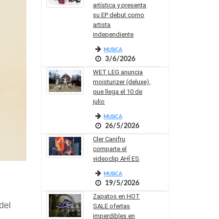
artística y presenta
su EP debut como
artista
independiente
MUSICA
3/6/2026
WET LEG anuncia
moisturizer (deluxe),
que llega el 10 de
julio
MUSICA
26/5/2026
Cler Canifru
comparte el
videoclip AHÍ ES
MUSICA
19/5/2026
Zapatos en HOT
del
SALE ofertas
imperdibles en