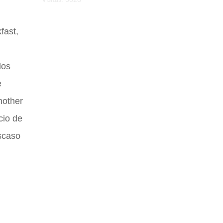
Visitas: 3028
fast,
dos
e
nother
cio de
escaso