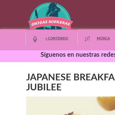
+ CONTENIDO
MÚSICA
Síguenos en nuestras redes
Moda y Belleza
JAPANESE BREAKFAST
Entretenimiento
JUBILEE
Eventos
Noticias
Cine