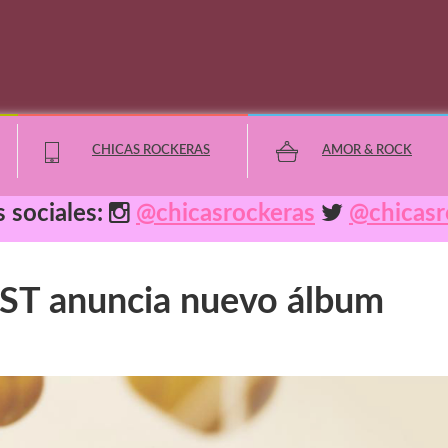
CHICAS ROCKERAS
AMOR & ROCK
 sociales:
@chicasrockeras
@chicasr
Lo Destacado
 anuncia nuevo álbum
Geek
Deportes
Cultura
Horóscopos