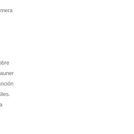
rimera
obre
Zauner
anción
lles.
a