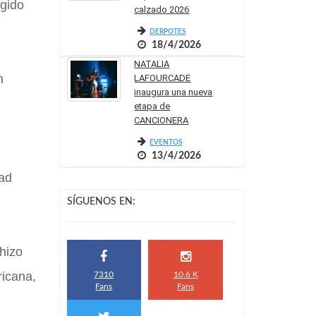
igido
calzado 2026
DERPOTES
18/4/2026
NATALIA
n
LAFOURCADE
inaugura una nueva
etapa de
CANCIONERA
EVENTOS
13/4/2026
ead
SÍGUENOS EN:
hizo
ricana,
7310
10.6 K
Fans
Fans