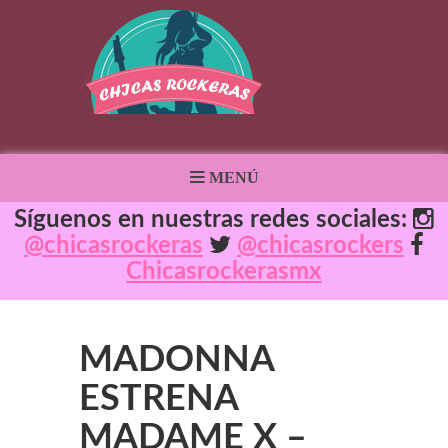
MENÚ
Síguenos en nuestras redes sociales:
@chicasrockeras
@chicasrockers
Chicasrockerasmx
MADONNA
ESTRENA
MADAME X –