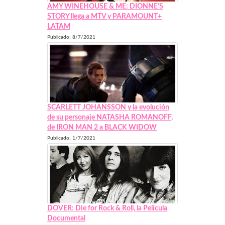
AMY WINEHOUSE & ME: DIONNE’S
STORY llega a MTV y PARAMOUNT+
LATAM
Publicado: 8/7/2021
SCARLETT JOHANSSON y la evolución
de su personaje NATASHA ROMANOFF,
de IRON MAN 2 a BLACK WIDOW
Publicado: 1/7/2021
DOVER: Die for Rock & Roll, la Película
Documental