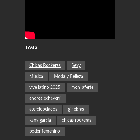
TAGS
Chicas Rockeras
Sexy
Música
Moda y Belleza
vive latino 2025
mon laferte
andrea echeverri
aterciopelados
ginebras
kany garcia
chicas rockeras
poder femenino