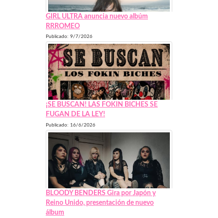
GIRL ULTRA anuncia nuevo albúm
RRROMEO
Publicado: 9/7/2026
¡SE BUSCAN! LAS FOKIN BICHES SE
FUGAN DE LA LEY!
Publicado: 16/6/2026
BLOODY BENDERS Gira por Japón y
Reino Unido, presentación de nuevo
álbum